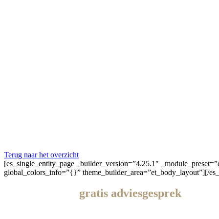
HOME
INVESTEREN IN DUBAI
PODCASTS 
Terug naar het overzicht
[es_single_entity_page _builder_version=”4.25.1″ _module_preset=”d
global_colors_info=”{}” theme_builder_area=”et_body_layout”][/es_
Krijg een
gratis
adviesgesprek
met een