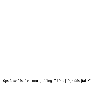
ONTACT
0px|false|false” custom_padding=”|10px||10px|false|false”
ij je vastgoedreis in Dubai kan starten.