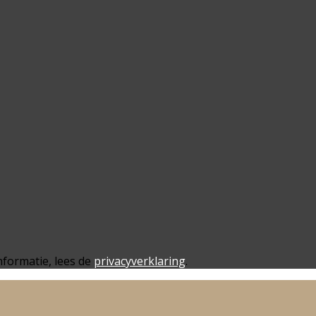
nformatie, lees de
privacyverklaring
.