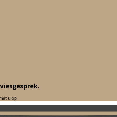
dvies
gesprek.
 met u op.