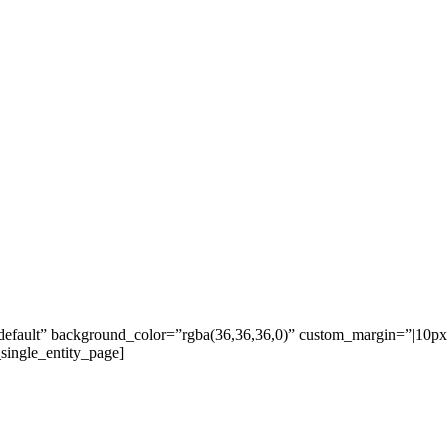
& VIDEO’S
EVENEMENTEN
BLOG
OVER
C
efault” background_color=”rgba(36,36,36,0)” custom_margin=”|10px||1
single_entity_page]
 vastgoedexpert en wij bekijken samen hoe j
Volledig vrijblijvend en zonder verplichtingen.