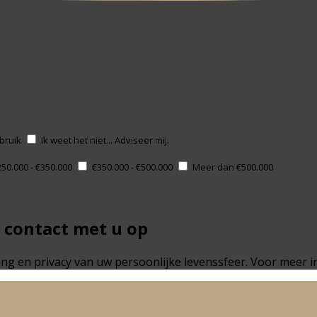
bruik
Ik weet het niet... Adviseer mij.
50.000 - €350.000
€350.000 - €500.000
Meer dan €500.000
 contact met u op
g en privacy van uw persoonlijke levenssfeer. Voor meer i