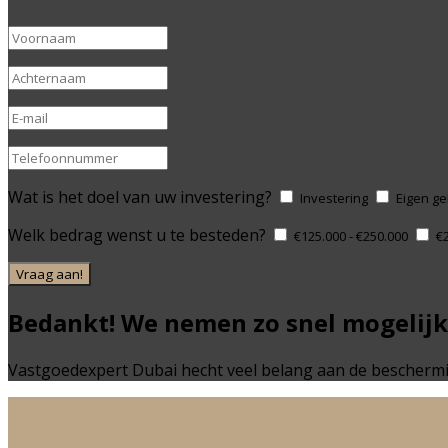
Wat is het doel van uw investering?
Investering
Eigen ge
Welk bedrag wenst u te besteden?
€125.000 - €250.000
€2
Vraag aan!
Bedankt! We nemen zo snel mogelijk
Vastgoedexpert Dubai hecht veel belang aan de beschermin