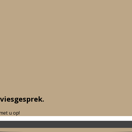
dvies
gesprek.
met u op!