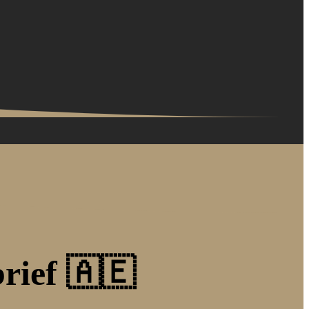
brief 🇦🇪