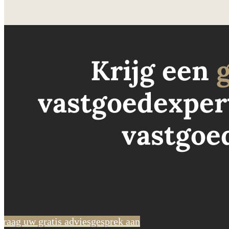
Krijg een
g
vastgoedexpert
vastgoed
Vraag uw gratis adviesgesprek aan