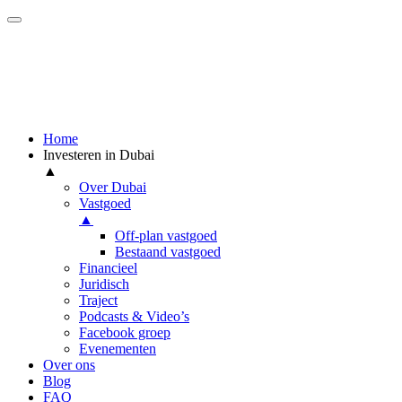
Home
Investeren in Dubai
▲
Over Dubai
Vastgoed
▲
Off-plan vastgoed
Bestaand vastgoed
Financieel
Juridisch
Traject
Podcasts & Video’s
Facebook groep
Evenementen
Over ons
Blog
FAQ