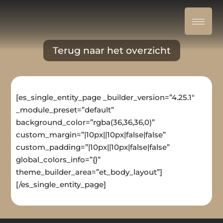
Terug naar het overzicht
[es_single_entity_page _builder_version=”4.25.1″
_module_preset=”default”
background_color=”rgba(36,36,36,0)”
custom_margin=”|10px||10px|false|false”
custom_padding=”|10px||10px|false|false”
global_colors_info=”{}”
theme_builder_area=”et_body_layout”]
[/es_single_entity_page]