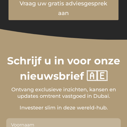
Vraag uw gratis adviesgesprek
aan
Schrijf u in voor onze
nieuwsbrief 🇦🇪
Ontvang exclusieve inzichten, kansen en
updates omtrent vastgoed in Dubai.
Investeer slim in deze wereld-hub.