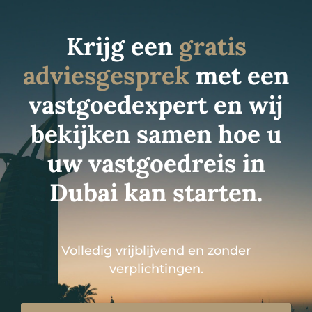
Krijg een
gratis
adviesgesprek
met een
vastgoedexpert en wij
bekijken samen hoe u
uw vastgoedreis in
Dubai kan starten.
Volledig vrijblijvend en zonder
verplichtingen.