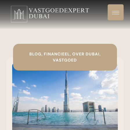
BLOG
,
FINANCIEEL
,
OVER DUBAI
,
VASTGOED