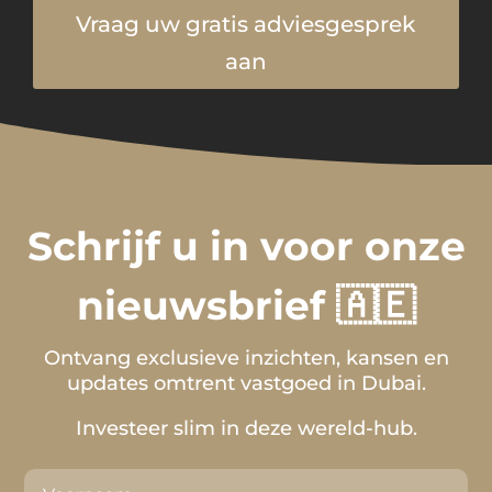
Vraag uw gratis adviesgesprek
aan
Schrijf u in voor onze
nieuwsbrief 🇦🇪
Ontvang exclusieve inzichten, kansen en
updates omtrent vastgoed in Dubai.
Investeer slim in deze wereld-hub.