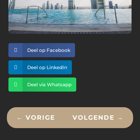

Deel op Facebook

Deel op LinkedIn

Deel via Whatsapp
←
VORIGE
VOLGENDE
→