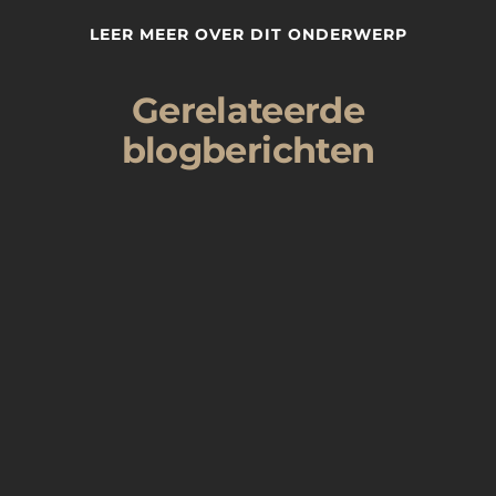
LEER MEER OVER DIT ONDERWERP
Gerelateerde
blogberichten
Investeren in Dubai spreekt tot de verbeelding.
De skyline, het tempo, de ambitie. Maar achter