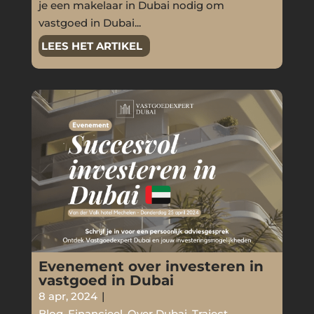
je een makelaar in Dubai nodig om
vastgoed in Dubai...
LEES HET ARTIKEL
Evenement over investeren in
vastgoed in Dubai
8 apr, 2024
|
Blog
,
Financieel
,
Over Dubai
,
Traject
,