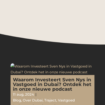
Waarom Investeert Sven Nys in
Vastgoed in Dubai? Ontdek het
in onze nieuwe podcast
11 aug, 2024
|
Blog
,
Over Dubai
,
Traject
,
Vastgoed