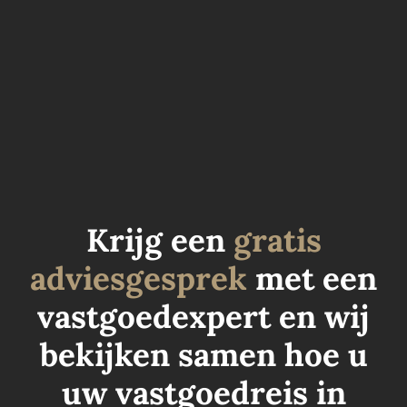
de ligging, het rendement of de kwaliteit van
het project. Er is één juridisch verschil dat een
wereld van verschil maakt voor...
Krijg een
gratis
adviesgesprek
met een
vastgoedexpert en wij
bekijken samen hoe u
uw vastgoedreis in