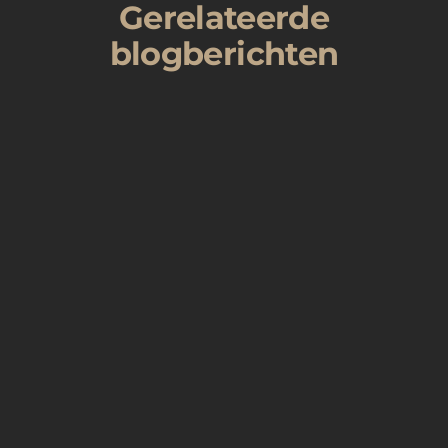
Gerelateerde
blogberichten
Investeren in Dubai spreekt tot de verbeelding.
De skyline, het tempo, de ambitie. Maar achter
die beelden schuilt een vastgoedmarkt die
alleen werkt als je ze echt begrijpt. Net dat
verhaal staat centraal in het televisieprogramma
Tussen Goud en Zand, waarin...