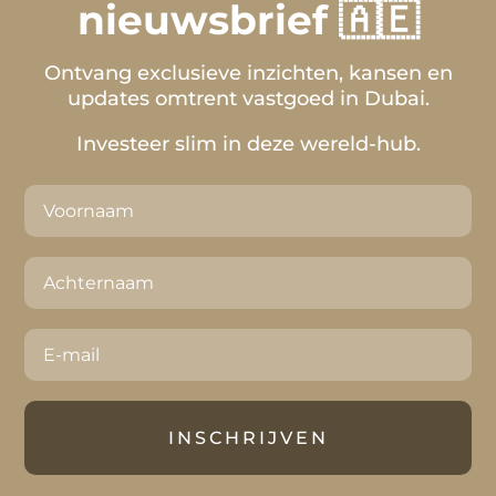
nieuwsbrief 🇦🇪
Ontvang exclusieve inzichten, kansen en
updates omtrent vastgoed in Dubai.
Investeer slim in deze wereld-hub.
INSCHRIJVEN