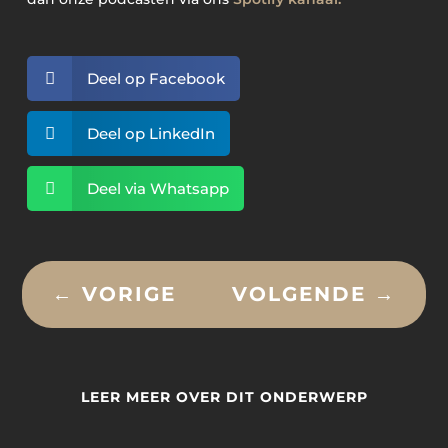

Deel op Facebook

Deel op LinkedIn

Deel via Whatsapp
←
VORIGE
VOLGENDE
→
LEER MEER OVER DIT ONDERWERP