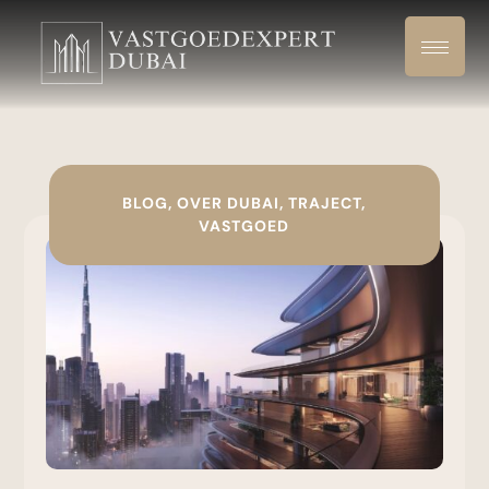
BLOG
,
OVER DUBAI
,
TRAJECT
,
VASTGOED