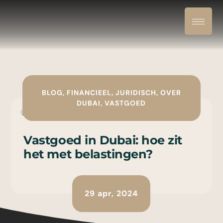
BLOG
,
FINANCIEEL
,
JURIDISCH
,
OVER
DUBAI
,
VASTGOED
Vastgoed in Dubai: hoe zit
het met belastingen?
29 apr, 2024