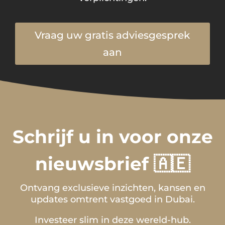
Vraag uw gratis adviesgesprek
aan
Schrijf u in voor onze
nieuwsbrief 🇦🇪
Ontvang exclusieve inzichten, kansen en
updates omtrent vastgoed in Dubai.
Investeer slim in deze wereld-hub.