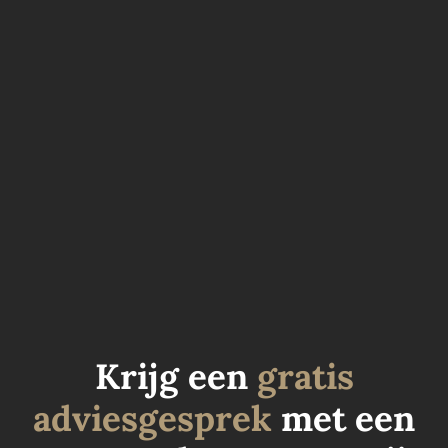
Freehold of leasehold in Dubai: waar mag je als
buitenlander vastgoed kopen? Wie investeert in
vastgoed in Dubai moet niet alleen kijken naar
de ligging, het rendement of de kwaliteit van
het project. Er is één juridisch verschil dat een
wereld van verschil maakt voor...
Krijg een
gratis
adviesgesprek
met een