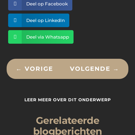

Deel op Facebook

Deel op LinkedIn

Deel via Whatsapp
←
VORIGE
VOLGENDE
→
LEER MEER OVER DIT ONDERWERP
Gerelateerde
blogberichten