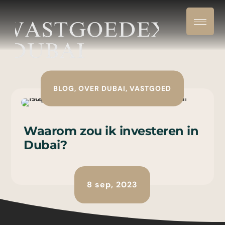
BLOG
,
OVER DUBAI
,
VASTGOED
Waarom zou ik investeren in
Dubai?
8 sep, 2023