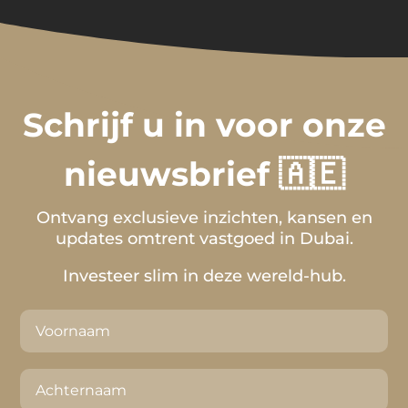
Schrijf u in voor onze
nieuwsbrief 🇦🇪
Ontvang exclusieve inzichten, kansen en
updates omtrent vastgoed in Dubai.
Investeer slim in deze wereld-hub.