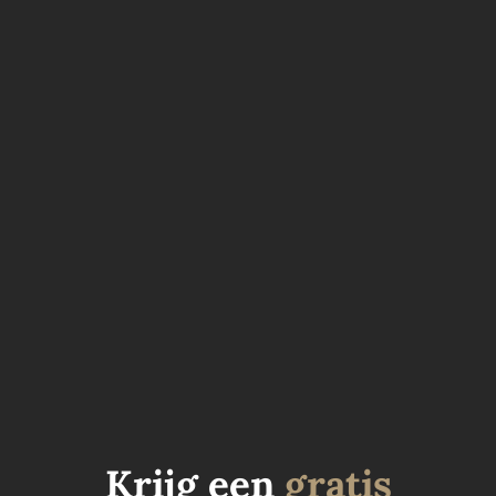
Wanneer je overweegt om te investeren in
vastgoed Dubai, is het kiezen van de juiste
partner ter plaatse essentieel. Vastgoed kopen
in Dubai is namelijk niet zomaar een aankoop,
het is een strategische beslissing die je best
neemt met de juiste begeleiding.
Krijg een
gratis