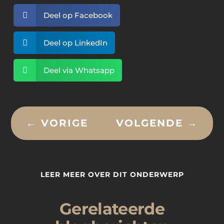

Deel op Facebook

Deel op LinkedIn

Deel via Whatsapp
←
VORIGE
VOLGENDE
→
LEER MEER OVER DIT ONDERWERP
Gerelateerde